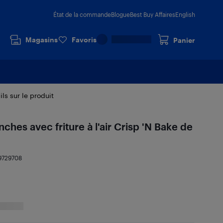
État de la commande
Blogue
Best Buy Affaires
English
Magasins
Favoris
Panier
ils sur le produit
anches avec friture à l'air Crisp 'N Bake de
9729708