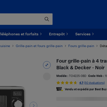
Téléphones et forfaits
Entrepôt
Services
cuisine
Grille-pain et fours grille-pain
Fours grille-pain
Déta
Four grille-pain à 4 tr
Black & Decker - Noir
Modèle :
TO4225-0BD
Code Web :
1
4.7
(50 évaluations)
Vendu et expédié par Best Buy