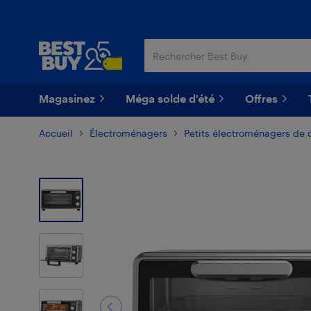
Passer
Passer
au
au
contenu
pied
principal
de
page
Magasinez
Méga solde d'été
Offres
Accueil
Électroménagers
Petits électroménagers de 