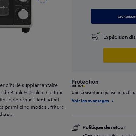
Livraiso
Expédition di
iser d'huile supplémentaire
ake de Black & Decker. Ce four
Une couverture qui va au-delà de
tat bien croustillant, idéal
Voir les avantages
sez parmi cinq modes : friture
 chaud.
Politique de retour
30 jours pour le retour ou l’éch