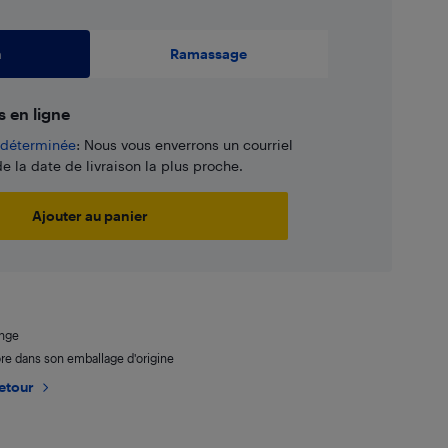
n
Ramassage
s en ligne
e déterminée
: Nous vous enverrons un courriel
e la date de livraison la plus proche.
Ajouter au panier
ange
re dans son emballage d'origine
retour