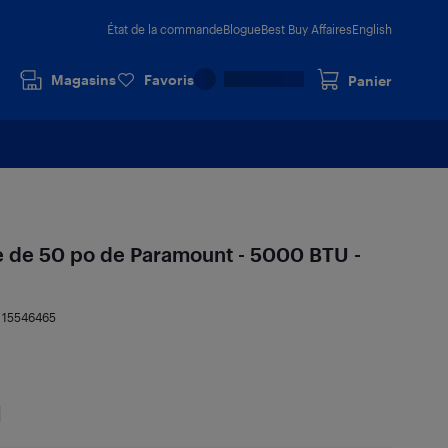
État de la commande
Blogue
Best Buy Affaires
English
Magasins
Favoris
Panier
e de 50 po de Paramount - 5000 BTU -
:
15546465