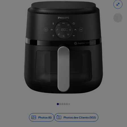
Diapositive 1 de 6
Photos (6)
Photos des Clients (102)