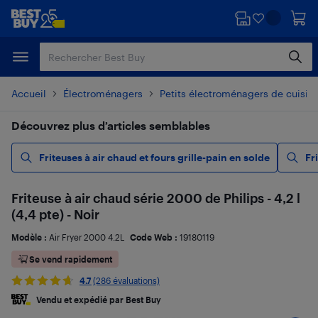
Passer
Passer
au
au
contenu
pied
principal
de
page
Accueil
Électroménagers
Petits électroménagers de cuisin
Découvrez plus d’articles semblables
Friteuses à air chaud et fours grille-pain en solde
Fr
Friteuse à air chaud série 2000 de Philips - 4,2 l
(4,4 pte) - Noir
Modèle :
Air Fryer 2000 4.2L
Code Web :
19180119
Se vend rapidement
4.7
(286 évaluations)
Vendu et expédié par Best Buy