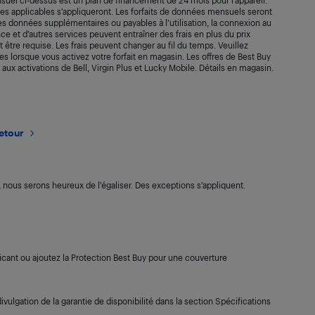
suel ci-dessus est un plan de financement de 24 mois pour l’appareil.
axes applicables s’appliqueront. Les forfaits de données mensuels seront
 Les données supplémentaires ou payables à l’utilisation, la connexion au
rance et d’autres services peuvent entraîner des frais en plus du prix
t être requise. Les frais peuvent changer au fil du temps. Veuillez
s lorsque vous activez votre forfait en magasin. Les offres de Best Buy
 aux activations de Bell, Virgin Plus et Lucky Mobile. Détails en magasin.
retour
s, nous serons heureux de l’égaliser. Des exceptions s’appliquent.
cant ou ajoutez la Protection Best Buy pour une couverture
ivulgation de la garantie de disponibilité dans la section Spécifications