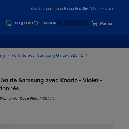
État de la commande
Blogue
Best Buy Affaires
English
Magasins
Favoris
Panier
ung
Forfaits pour Samsung Galaxy S23 FE
 Go de Samsung avec Koodo - Violet -
tionnés
11WZPEXAC
Code Web :
17384513