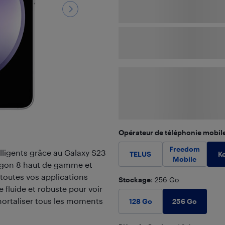
Opérateur de téléphonie mobil
Freedom
lligents grâce au Galaxy S23
K
TELUS
Mobile
agon 8 haut de gamme et
outes vos applications
Stockage
: 256 Go
e fluide et robuste pour voir
mmortaliser tous les moments
256 Go
128 Go