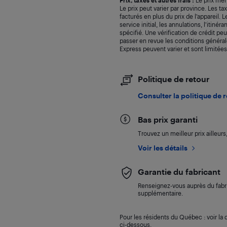
Prix, taxes et autres frais :
Le prix men
Le prix peut varier par province. Les t
facturés en plus du prix de l’appareil.
service initial, les annulations, l’itiné
spécifié. Une vérification de crédit peu
passer en revue les conditions générale
Express peuvent varier et sont limitées
Politique de retour
Consulter la politique de 
Bas prix garanti
Trouvez un meilleur prix ailleur
Voir les détails
Garantie du fabricant
Renseignez-vous auprès du fabri
supplémentaire.
Pour les résidents du Québec : voir la d
ci-dessous.