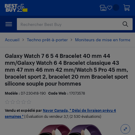
Passer
Passer
au
au
contenu
pied
principal
de
page
Accueil
Techno prêt-à-porter
Moniteurs de mise en forme e
Galaxy Watch 7 6 5 4 Bracelet 40 mm 44
mm/Galaxy Watch 6 4 Bracelet classique 43
mm 47 mm 46 mm 42 mm/Watch 5 Pro 45 mm,
bracelet sport 2, bracelet 20 mm Bracelet sport
silicone souple pour hommes
Modèle :
D7-230418-190
Code Web :
17073578
Vendu et expédié par
Navor Canada, * Délai de livraison prévu 4
semaines *
|
Évaluation du vendeur
3,7
; (2 530 évaluations)