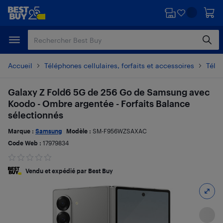
Passer
Passer
au
au
contenu
pied
principal
de
page
Accueil
Téléphones cellulaires, forfaits et accessoires
Télé
Galaxy Z Fold6 5G de 256 Go de Samsung avec
Koodo - Ombre argentée - Forfaits Balance
sélectionnés
Marque :
Samsung
Modèle :
SM-F956WZSAXAC
Code Web :
17979834
Vendu et expédié par Best Buy