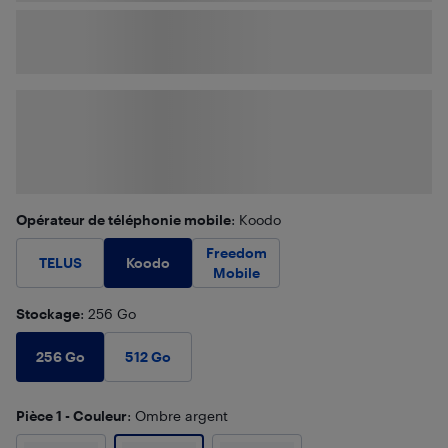
Opérateur de téléphonie mobile
: Koodo
Freedom
Koodo
TELUS
Mobile
Stockage
: 256 Go
256 Go
512 Go
Pièce 1 - Couleur
: Ombre argent