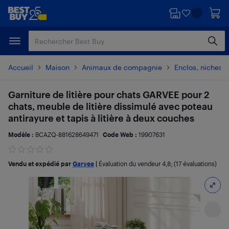
Passer
Passer
au
au
contenu
pied
principal
de
page
Accueil
Maison
Animaux de compagnie
Enclos, niches e
Garniture de litière pour chats GARVEE pour 2
chats, meuble de litière dissimulé avec poteau
antirayure et tapis à litière à deux couches
Modèle :
BCAZQ-881628649471
Code Web :
19907631
Vendu et expédié par
Garvee
|
Évaluation du vendeur
4,8
; (17 évaluations)