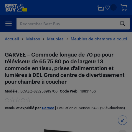
Passer
Passer
au
au
contenu
pied
principal
de
page
Accueil
Maison
Meubles
Meubles de chambre à couche
GARVEE – Commode longue de 70 po pour
téléviseur de 65 75 80 po de largeur 13
commode en tissu, prises d'alimentation et
lumières à DEL Grand centre de divertissement
pour chambre à coucher
Modèle :
BCAZQ-827258919706
Code Web :
19831456
Vendu et expédié par
Garvee
|
Évaluation du vendeur
4,8
; (17 évaluations)