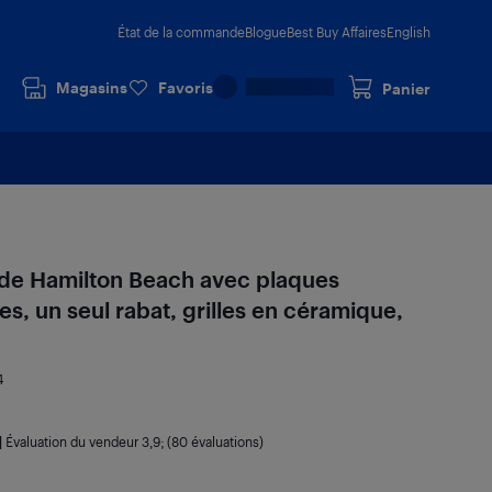
État de la commande
Blogue
Best Buy Affaires
English
Magasins
Favoris
Panier
 de Hamilton Beach avec plaques
s, un seul rabat, grilles en céramique,
4
|
Évaluation du vendeur
3,9
; (80 évaluations)