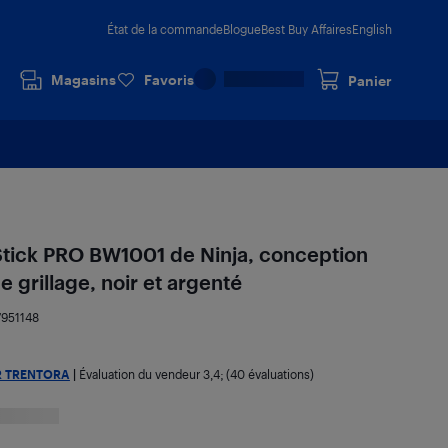
État de la commande
Blogue
Best Buy Affaires
English
Magasins
Favoris
Panier
Stick PRO BW1001 de Ninja, conception
e grillage, noir et argenté
7951148
R TRENTORA
|
Évaluation du vendeur
3,4
; (40 évaluations)