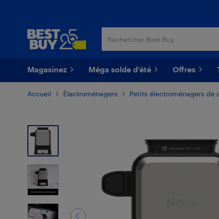
Passer
Passer
au
au
contenu
pied
principal
de
page
Magasinez
Méga solde d'été
Offres
Accueil
Électroménagers
Petits électroménagers de 