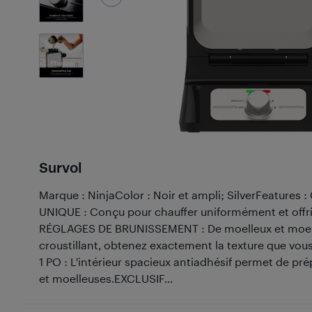
5
Photos
Survol
Marque : NinjaColor : Noir et ampli; SilverFeatur
UNIQUE : Conçu pour chauffer uniformément et offri
RÉGLAGES DE BRUNISSEMENT : De moelleux et moell
croustillant, obtenez exactement la texture que v
1 PO : L'intérieur spacieux antiadhésif permet de pr
et moelleuses.EXCLUSIF...