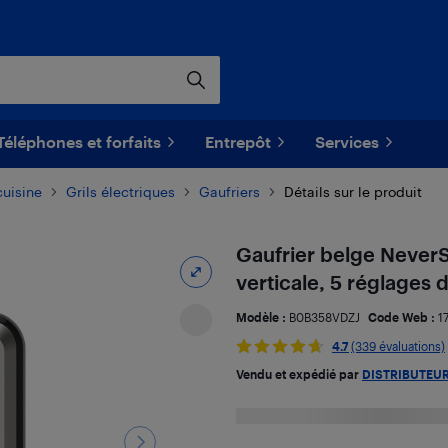
Téléphones et forfaits
Entrepôt
Services
cuisine
Grils électriques
Gaufriers
Détails sur le produit
Gaufrier belge Never
verticale, 5 réglages d
Modèle :
B0B358VDZJ
Code Web :
1
4.7
(339 évaluations)
Vendu et expédié par
DISTRIBUTEU