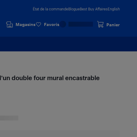
État de la commande
Blogue
Best Buy Affaires
English
Magasins
Favoris
Panier
 d'un double four mural encastrable