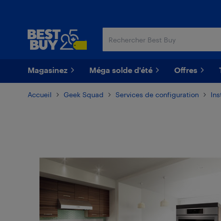
Passer
Passer
au
au
contenu
pied
principal
de
page
Magasinez
Méga solde d'été
Offres
Accueil
Geek Squad
Services de configuration
Ins