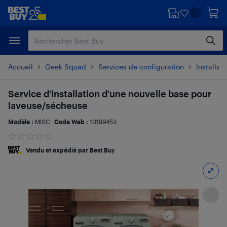
Passer
Passer
au
au
contenu
pied
principal
de
page
Accueil
Geek Squad
Services de configuration
Installat
Service d'installation d'une nouvelle base pour
laveuse/sécheuse
Modèle :
MISC
Code Web :
10199453
Vendu et expédié par Best Buy