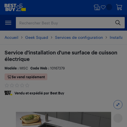
Passer
Passer
au
au
contenu
pied
principal
de
page
Accueil
Geek Squad
Services de configuration
Installat
Service d'installation d'une surface de cuisson
électrique
Modèle :
MISC
Code Web :
10167379
Se vend rapidement
Vendu et expédié par Best Buy