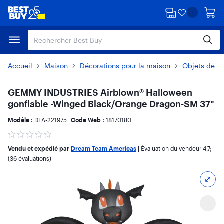
Passer
Passer
au
au
contenu
pied
principal
de
page
Accueil
Maison
Décorations pour la maison
Objets de dé
GEMMY INDUSTRIES Airblown® Halloween
gonflable -Winged Black/Orange Dragon-SM 37"
Modèle :
DTA-221975
Code Web :
18170180
Vendu et expédié par
Dream Team Americas
|
Évaluation du vendeur
4,7
;
(36 évaluations)