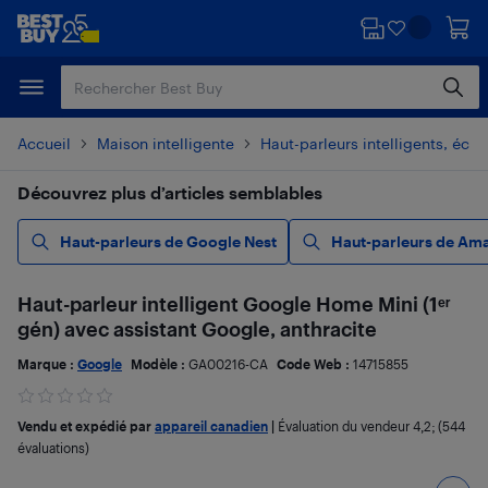
Passer
Passer
au
au
contenu
pied
principal
de
page
Accueil
Maison intelligente
Haut-parleurs intelligents, écra
Découvrez plus d’articles semblables
Haut-parleurs de Google Nest
Haut-parleurs de Am
Haut-parleur intelligent Google Home Mini (1ᵉʳ
gén) avec assistant Google, anthracite
Marque :
Google
Modèle :
GA00216-CA
Code Web :
14715855
Vendu et expédié par
appareil canadien
|
Évaluation du vendeur
4,2
; (544
évaluations)