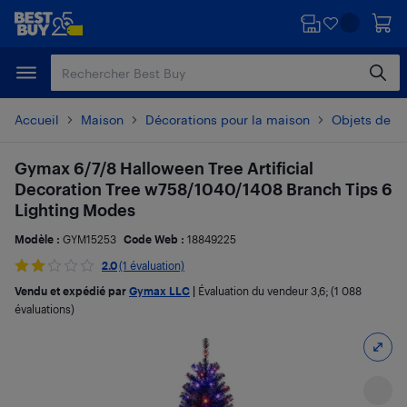
Passer
Passer
au
au
contenu
pied
principal
de
page
Accueil
Maison
Décorations pour la maison
Objets de dé
Gymax 6/7/8 Halloween Tree Artificial
Decoration Tree w758/1040/1408 Branch Tips 6
Lighting Modes
Modèle :
GYM15253
Code Web :
18849225
2.0
(1 évaluation)
Vendu et expédié par
Gymax LLC
|
Évaluation du vendeur
3,6
; (1 088
évaluations)