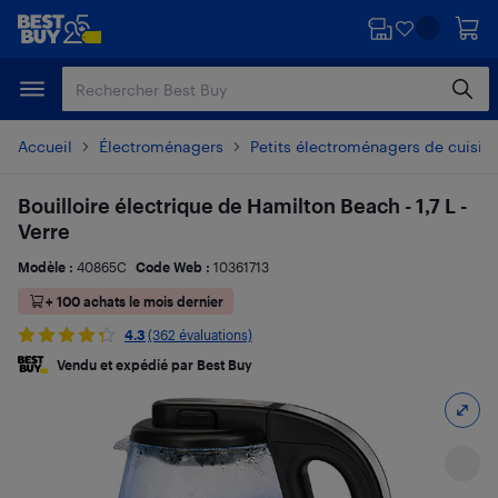
Passer
Passer
au
au
contenu
pied
principal
de
page
Accueil
Électroménagers
Petits électroménagers de cuisin
Bouilloire électrique de Hamilton Beach - 1,7 L -
Verre
Modèle :
40865C
Code Web :
10361713
+ 100 achats le mois dernier
4.3
(362 évaluations)
Vendu et expédié par Best Buy