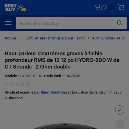
Passer
Passer
au
au
contenu
pied
principal
de
page
Accueil
GPS et électronique pour l'auto
Audio, vidéo et radi
Haut-parleur d'extrêmes graves à faible
profondeur RMS de 12 12 po HYDRO-500 W de
CT Sounds - 2 Ohm double
Modèle :
HYDRO-12-D2
Code Web :
19438609
Vendu et expédié par
Singh Electronics
|
Évaluation du vendeur
4,4
; (256
évaluations)