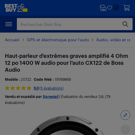
Passer
Passer
au
au
contenu
pied
principal
de
page
Accueil
GPS et électronique pour l'auto
Audio, vidéo et radi
Haut-parleur d'extrêmes graves amplifié 4 Ohm
12 po 1400 W audio pour l'auto CX122 de Boss
Audio
Modèle :
20722
Code Web :
19789869
5.0
(5 évaluations)
Vendu et expédié par
Spreetail
|
Évaluation du vendeur
3,6
; (79
évaluations)