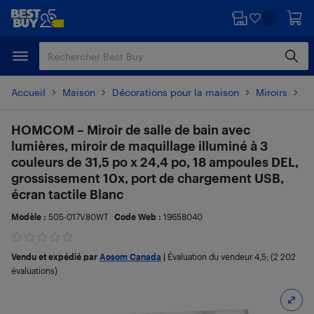
Passer
Passer
au
au
contenu
pied
principal
de
page
Accueil
Maison
Décorations pour la maison
Miroirs
Dé
HOMCOM – Miroir de salle de bain avec
lumières, miroir de maquillage illuminé à 3
couleurs de 31,5 po x 24,4 po, 18 ampoules DEL,
grossissement 10x, port de chargement USB,
écran tactile Blanc
Modèle :
505-017V80WT
Code Web :
19658040
Vendu et expédié par
Aosom Canada
|
Évaluation du vendeur
4,5
; (2 202
évaluations)