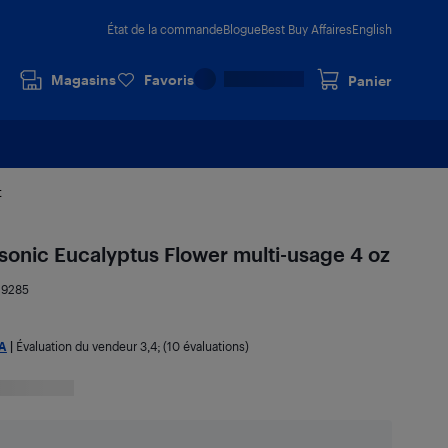
État de la commande
Blogue
Best Buy Affaires
English
Magasins
Favoris
Panier
t
rsonic Eucalyptus Flower multi-usage 4 oz
29285
A
|
Évaluation du vendeur
3,4
; (10 évaluations)