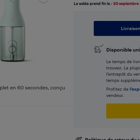
Le solde prend fin le :
30 septembre
Livraiso
Disponible un
Le temps de livr
trouvez. La plup
l’entrepôt du ve
temps supplémen
omplet en 60 secondes, conçu
Profitez de
l'exp
vendeur.
Politique de retour du