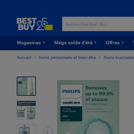
Passer
Passer
au
au
contenu
pied
principal
de
page
Magasinez
Méga solde d'été
Offres
Accueil
Soins personnels et bien-être
Soins buccoden