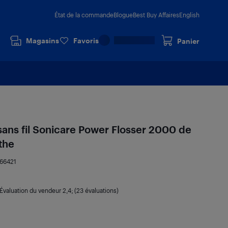
État de la commande
Blogue
Best Buy Affaires
English
Magasins
Favoris
Panier
ans fil Sonicare Power Flosser 2000 de
the
766421
Évaluation du vendeur
2,4
; (23 évaluations)