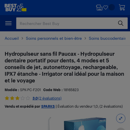
Passer
Passer
au
au
contenu
pied
principal
de
page
Accueil
Soins personnels et bien-être
Soins buccodentaire
Hydropulseur sans fil Paucax - Hydropulseur
dentaire portatif pour dents, 4 modes et 5
conseils de jet, autonettoyage, rechargeable,
IPX7 étanche - Irrigator oral idéal pour la maison
et le voyage
Modèle :
SPK-PC-F201
Code Web :
18165823
3.0
(2 évaluations)
Vendu et expédié par
SPARKS
|
Évaluation du vendeur
1,0
; (2 évaluations)