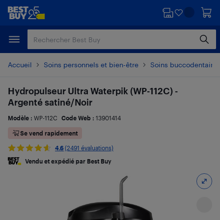
Passer
Passer
au
au
contenu
pied
principal
de
page
Accueil
Soins personnels et bien-être
Soins buccodentaire
Hydropulseur Ultra Waterpik (WP-112C) -
Argenté satiné/Noir
Modèle :
WP-112C
Code Web :
13901414
Se vend rapidement
4.6
(2491 évaluations)
Vendu et expédié par Best Buy