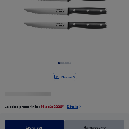
Diapositive 1 de 7
Photos (7)
Le solde prend fin le :
16 août 2026
*
Détails
Livraison
Ramassage