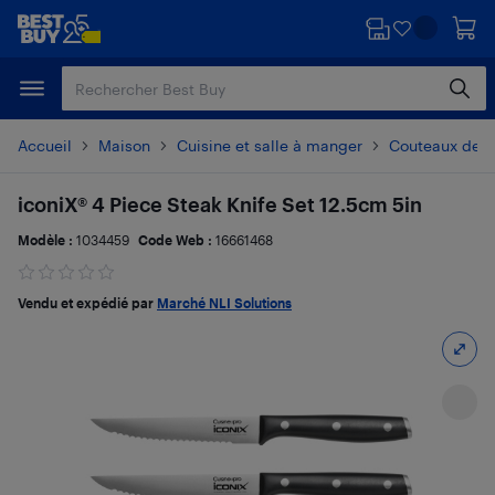
Passer
Passer
au
au
contenu
pied
principal
de
page
Accueil
Maison
Cuisine et salle à manger
Couteaux de c
iconiX® 4 Piece Steak Knife Set 12.5cm 5in
Modèle :
1034459
Code Web :
16661468
Vendu et expédié par
Marché NLI Solutions