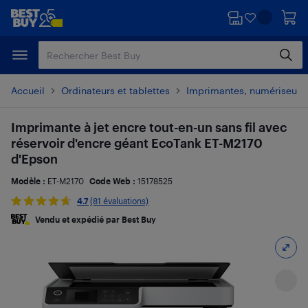
Passer
Passer
au
au
contenu
pied
principal
de
page
Accueil
Ordinateurs et tablettes
Imprimantes, numériseurs 
Imprimante à jet encre tout-en-un sans fil avec
réservoir d'encre géant EcoTank ET-M2170
d'Epson
Modèle :
ET-M2170
Code Web :
15178525
4.7
(81 évaluations)
Vendu et expédié par Best Buy