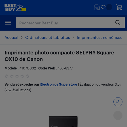
Passer
Passer
au
au
contenu
pied
principal
de
page
Accueil
Ordinateurs et tablettes
Imprimantes, numériseurs 
Imprimante photo compacte SELPHY Square
QX10 de Canon
Modèle :
4107C002
Code Web :
16378377
Vendu et expédié par
Electronics Superstore
|
Évaluation du vendeur
3,5
;
(262 évaluations)