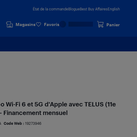
État de la commande
Blogue
Best Buy Affaires
English
Magasins
Favoris
Panier
Go Wi-Fi 6 et 5G d'Apple avec TELUS (11e
 - Financement mensuel
A
Code Web :
19273946