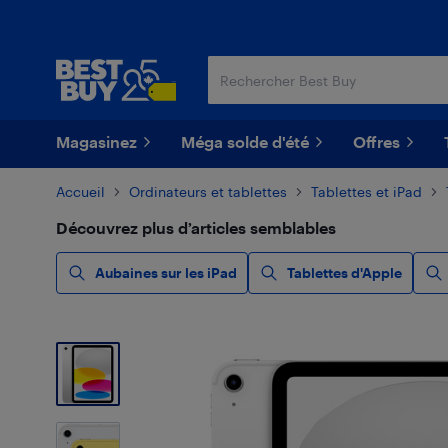
Passer
Passer
au
au
contenu
pied
principal
de
page
Magasinez
Méga solde d'été
Offres
Accueil
Ordinateurs et tablettes
Tablettes et iPad
Découvrez plus d’articles semblables
Aubaines sur les iPad
Tablettes d'Apple