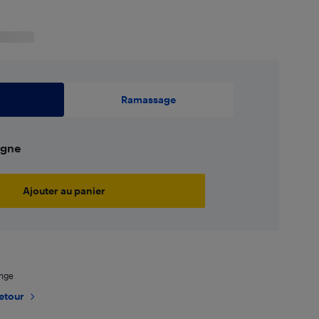
n
Ramassage
ligne
Ajouter au panier
ange
retour