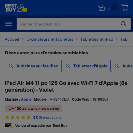
Passer
Passer
au
au
contenu
pied
principal
de
page
Accueil
Ordinateurs et tablettes
Tablettes et iPad
Tablet
Découvrez plus d’articles semblables
Aubaines sur les iPad
Tablettes d'Apple
Aubai
iPad Air M4 11 po 128 Go avec Wi-Fi 7 d'Apple (8e
génération) - Violet
Marque :
Apple
Modèle :
MH344CL/A
Code Web :
19788301
+ 100 achats le mois dernier
5.0
(8 évaluations)
Vendu et expédié par Best Buy