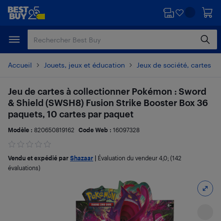
Passer
Passer
au
au
contenu
pied
principal
de
page
Accueil
Jouets, jeux et éducation
Jeux de société, cartes et
Jeu de cartes à collectionner Pokémon : Sword
& Shield (SWSH8) Fusion Strike Booster Box 36
paquets, 10 cartes par paquet
Modèle :
820650819162
Code Web :
16097328
Vendu et expédié par
Shazaar
|
Évaluation du vendeur
4,0
; (142
évaluations)