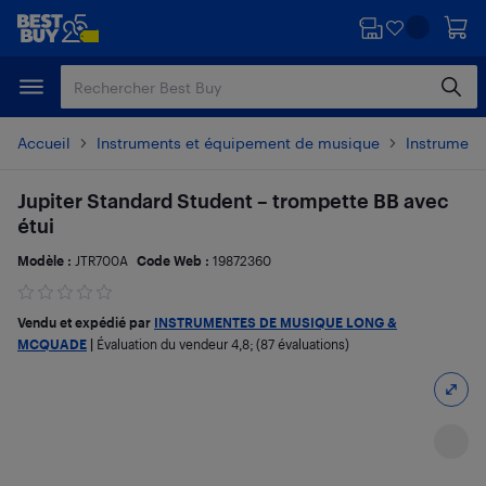
Passer
Passer
au
au
contenu
pied
principal
de
page
Accueil
Instruments et équipement de musique
Instrument
Jupiter Standard Student – trompette BB avec
étui
Modèle :
JTR700A
Code Web :
19872360
Vendu et expédié par
INSTRUMENTES DE MUSIQUE LONG &
MCQUADE
|
Évaluation du vendeur
4,8
; (87 évaluations)