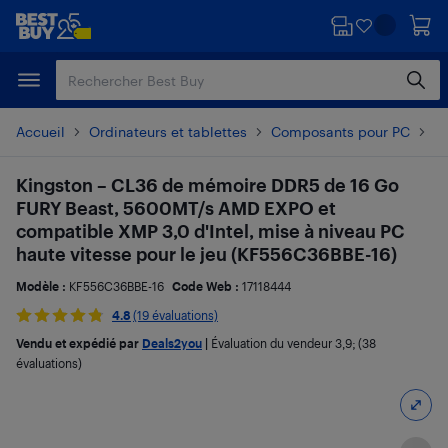
Passer
Passer
au
au
contenu
pied
principal
de
page
Accueil
Ordinateurs et tablettes
Composants pour PC
Mé
Kingston – CL36 de mémoire DDR5 de 16 Go
FURY Beast, 5600MT/s AMD EXPO et
compatible XMP 3,0 d'Intel, mise à niveau PC
haute vitesse pour le jeu (KF556C36BBE-16)
Modèle :
KF556C36BBE-16
Code Web :
17118444
4.8
(19 évaluations)
Vendu et expédié par
Deals2you
|
Évaluation du vendeur
3,9
; (38
évaluations)