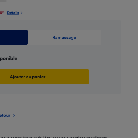
26
*
Détails
n
Ramassage
sponible
Ajouter au panier
retour