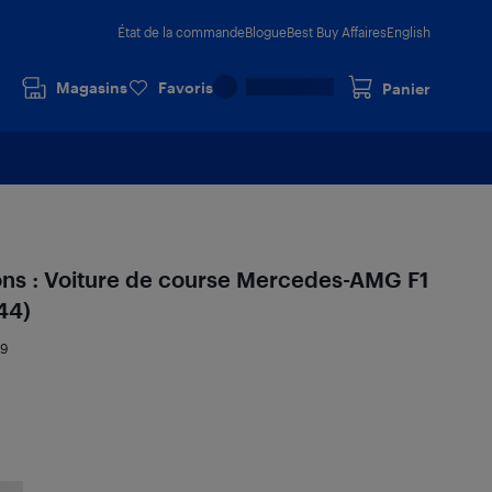
État de la commande
Blogue
Best Buy Affaires
English
Magasins
Favoris
Panier
s : Voiture de course Mercedes-AMG F1
44)
39