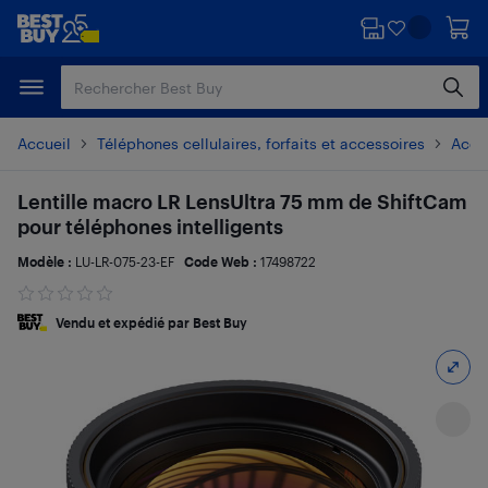
Passer
Passer
au
au
contenu
pied
principal
de
page
Accueil
Téléphones cellulaires, forfaits et accessoires
Acces
Lentille macro LR LensUltra 75 mm de ShiftCam
pour téléphones intelligents
Modèle :
LU-LR-075-23-EF
Code Web :
17498722
Vendu et expédié par Best Buy