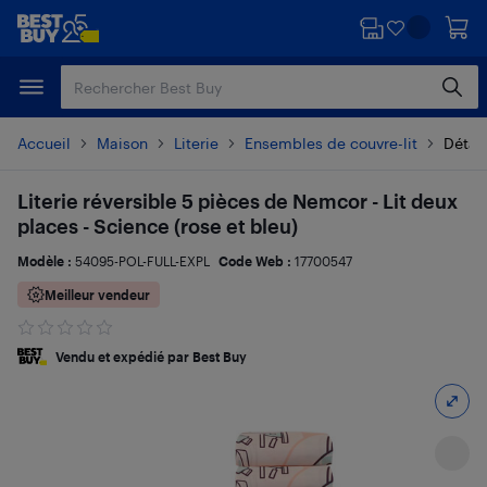
Passer
Passer
au
au
contenu
pied
principal
de
page
Accueil
Maison
Literie
Ensembles de couvre-lit
Détail
Literie réversible 5 pièces de Nemcor - Lit deux
places - Science (rose et bleu)
Modèle :
54095-POL-FULL-EXPL
Code Web :
17700547
Meilleur vendeur
Vendu et expédié par Best Buy