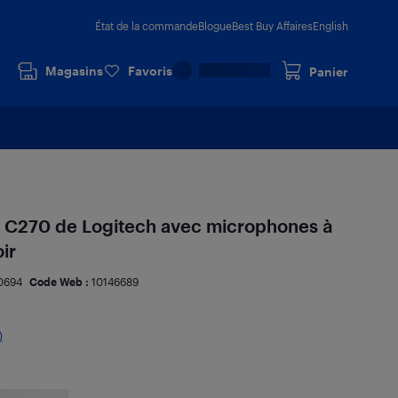
État de la commande
Blogue
Best Buy Affaires
English
Magasins
Favoris
Panier
C270 de Logitech avec microphones à
ir
0694
Code Web :
10146689
)