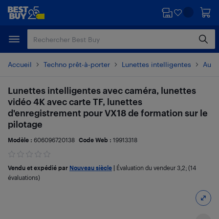
Passer
Passer
au
au
contenu
pied
principal
de
page
Accueil
Techno prêt-à-porter
Lunettes intelligentes
Autre
Lunettes intelligentes avec caméra, lunettes
vidéo 4K avec carte TF, lunettes
d'enregistrement pour VX18 de formation sur le
pilotage
Modèle :
606096720138
Code Web :
19913318
Vendu et expédié par
Nouveau siècle
|
Évaluation du vendeur
3,2
; (14
évaluations)