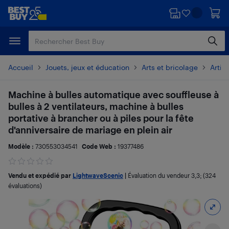
Passer
Passer
au
au
contenu
pied
principal
de
page
Accueil
Jouets, jeux et éducation
Arts et bricolage
Artic
Machine à bulles automatique avec souffleuse à
bulles à 2 ventilateurs, machine à bulles
portative à brancher ou à piles pour la fête
d'anniversaire de mariage en plein air
Modèle :
730553034541
Code Web :
19377486
Vendu et expédié par
LightwaveScenic
|
Évaluation du vendeur
3,3
; (324
évaluations)