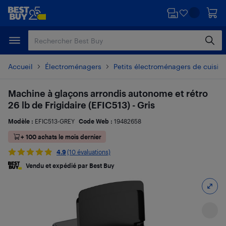
Passer
Passer
au
au
contenu
pied
principal
de
page
Accueil
Électroménagers
Petits électroménagers de cuisin
Machine à glaçons arrondis autonome et rétro
26 lb de Frigidaire (EFIC513) - Gris
Modèle :
EFIC513-GREY
Code Web :
19482658
+ 100 achats le mois dernier
4.9
(10 évaluations)
Vendu et expédié par Best Buy