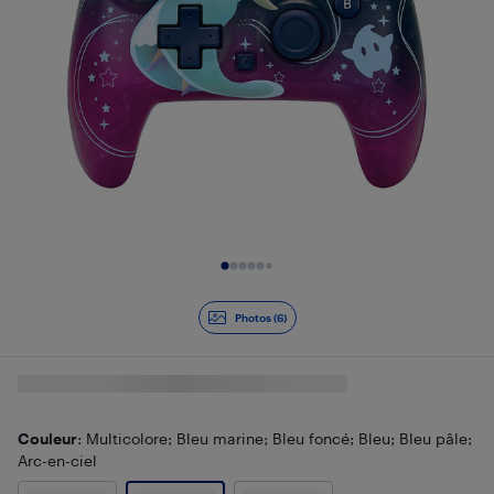
Diapositive 1 de 6
Photos (6)
Couleur
: Multicolore; Bleu marine; Bleu foncé; Bleu; Bleu pâle;
Arc-en-ciel