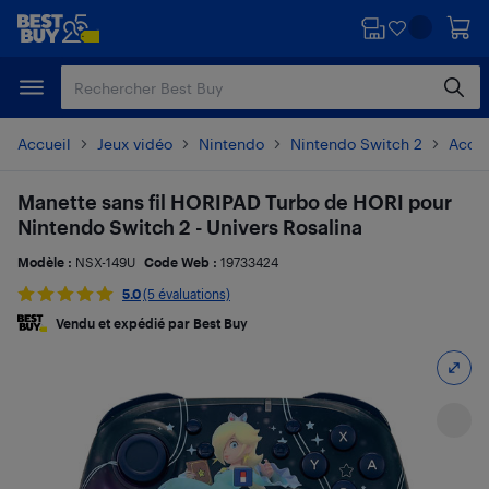
Passer
Passer
au
au
contenu
pied
principal
de
page
Accueil
Jeux vidéo
Nintendo
Nintendo Switch 2
Acces
Manette sans fil HORIPAD Turbo de HORI pour
Nintendo Switch 2 - Univers Rosalina
Modèle :
NSX-149U
Code Web :
19733424
5.0
(5 évaluations)
Vendu et expédié par Best Buy