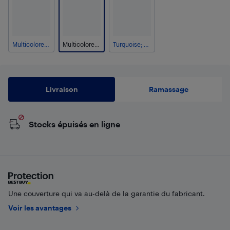
Multicolore; Bleu marine; Bleu foncé; Bleu; Bleu pâle; Violet
Multicolore; Bleu marine; Bleu foncé; Bleu; Bleu pâle; Arc-en-ciel
Turquoise; Cyan
Livraison
Ramassage
Stocks épuisés en ligne
Une couverture qui va au-delà de la garantie du fabricant.
Voir les avantages