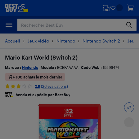
Passer
Passer
au
au
contenu
pied
principal
de
page
Accueil
Jeux vidéo
Nintendo
Nintendo Switch 2
Jeux 
Mario Kart World (Switch 2)
Marque :
Nintendo
Modèle :
BCEPAAAAA
Code Web :
19296474
+ 100 achats le mois dernier
2.9
(26 évaluations)
Vendu et expédié par Best Buy