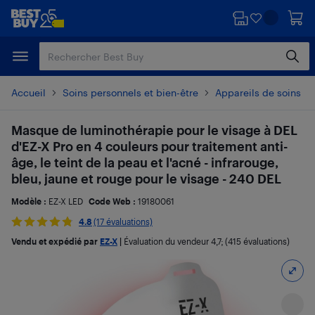
Passer
Passer
au
au
contenu
pied
principal
de
page
Accueil
Soins personnels et bien-être
Appareils de soins po
Masque de luminothérapie pour le visage à DEL
d'EZ-X Pro en 4 couleurs pour traitement anti-
âge, le teint de la peau et l'acné - infrarouge,
bleu, jaune et rouge pour le visage - 240 DEL
Modèle :
EZ-X LED
Code Web :
19180061
4.8
(17 évaluations)
Vendu et expédié par
EZ-X
|
Évaluation du vendeur
4,7
; (415 évaluations)