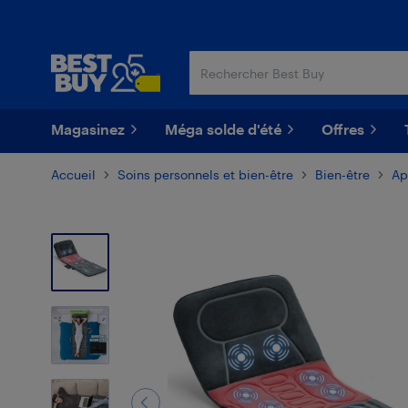
Passer
Passer
au
au
contenu
pied
principal
de
page
Magasinez
Méga solde d'été
Offres
Accueil
Soins personnels et bien-être
Bien-être
Ap