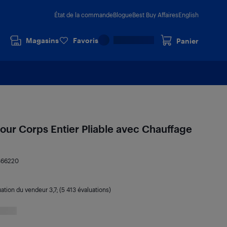
État de la commande
Blogue
Best Buy Affaires
English
Magasins
Favoris
Panier
ur Corps Entier Pliable avec Chauffage
366220
uation du vendeur
3,7
; (5 413 évaluations)