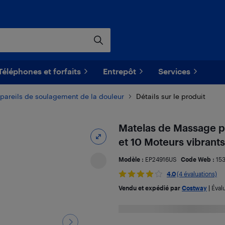
Téléphones et forfaits
Entrepôt
Services
pareils de soulagement de la douleur
Détails sur le produit
Matelas de Massage po
et 10 Moteurs vibrants
Modèle :
EP24916US
Code Web :
15
4.0
(4 évaluations)
Vendu et expédié par
Costway
|
Éval