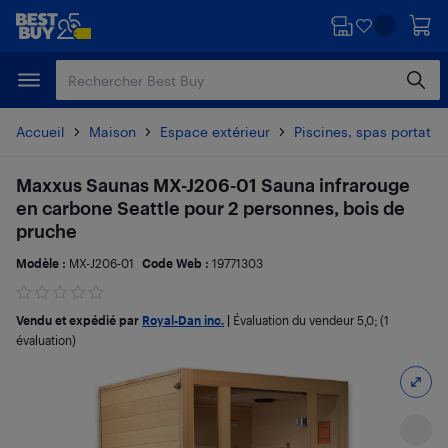
Passer
Passer
au
au
contenu
pied
principal
de
page
Accueil
Maison
Espace extérieur
Piscines, spas portatif
Maxxus Saunas MX-J206-01 Sauna infrarouge
en carbone Seattle pour 2 personnes, bois de
pruche
Modèle :
MX-J206-01
Code Web :
19771303
Vendu et expédié par
Royal-Dan inc.
|
Évaluation du vendeur
5,0
; (1
évaluation)