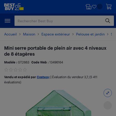
Passer
Passer
au
au
contenu
pied
principal
de
page
Accueil
Maison
Espace extérieur
Pelouse et jardin
Se
Mini serre portable de plein air avec 4 niveaux
de 8 étagères
Modèle :
GT2663
Code Web :
13496164
Vendu et expédié par
Costway
|
Évaluation du vendeur
3,7
; (5 411
évaluations)