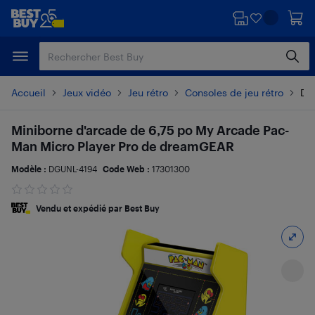
Passer
Passer
au
au
contenu
pied
principal
de
page
Accueil
Jeux vidéo
Jeu rétro
Consoles de jeu rétro
Dét
Miniborne d'arcade de 6,75 po My Arcade Pac-
Man Micro Player Pro de dreamGEAR
Modèle :
DGUNL-4194
Code Web :
17301300
Vendu et expédié par Best Buy