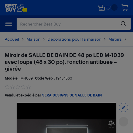
Passer
Passer
au
au
contenu
pied
principal
de
page
Accueil
Maison
Décorations pour la maison
Miroirs
Dé
Miroir de SALLE DE BAIN DE 48 po LED M-1039
avec loupe (48 x 30 po), fonction antibuée –
givrée
Modèle :
M-1039
Code Web :
19434560
Vendu et expédié par
SERA DESIGNS DE SALLE DE BAIN