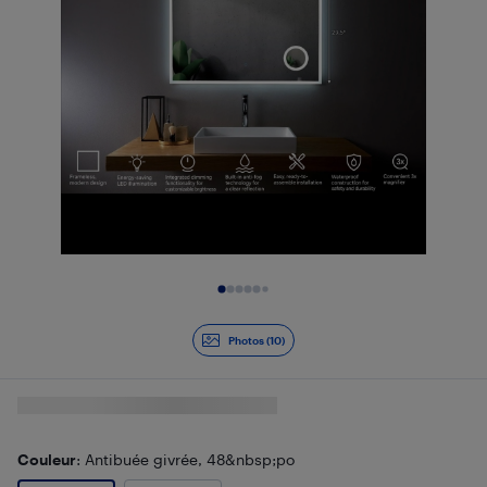
Diapositive 1 de 10
Photos (10)
Couleur
: Antibuée givrée, 48&nbsp;po