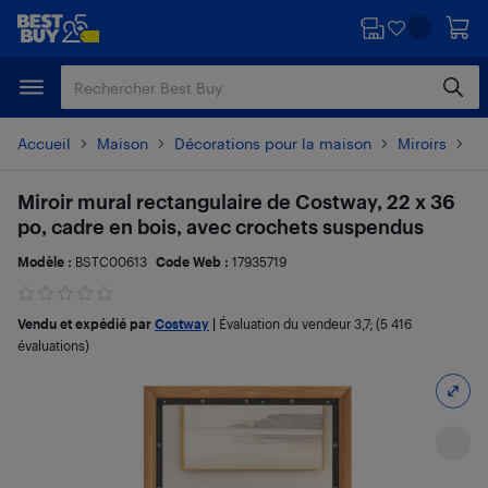
Passer
Passer
au
au
contenu
pied
principal
de
page
Accueil
Maison
Décorations pour la maison
Miroirs
Dé
Miroir mural rectangulaire de Costway, 22 x 36
po, cadre en bois, avec crochets suspendus
Modèle :
BSTC00613
Code Web :
17935719
Vendu et expédié par
Costway
|
Évaluation du vendeur
3,7
; (5 416
évaluations)