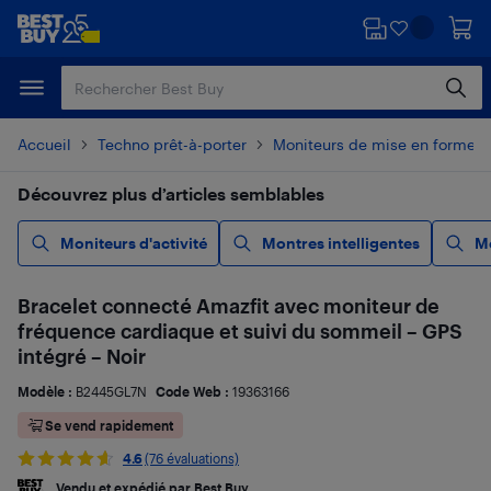
Passer
Passer
au
au
contenu
pied
principal
de
page
Accueil
Techno prêt-à-porter
Moniteurs de mise en forme e
Découvrez plus d’articles semblables
Moniteurs d'activité
Montres intelligentes
Mo
Bracelet connecté Amazfit avec moniteur de
fréquence cardiaque et suivi du sommeil – GPS
intégré – Noir
Modèle :
B2445GL7N
Code Web :
19363166
Se vend rapidement
4.6
(76 évaluations)
Vendu et expédié par Best Buy