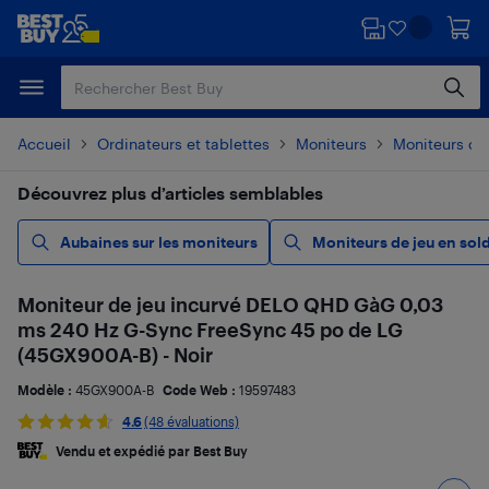
Passer
Passer
au
au
contenu
pied
principal
de
page
Accueil
Ordinateurs et tablettes
Moniteurs
Moniteurs de
Découvrez plus d’articles semblables
Aubaines sur les moniteurs
Moniteurs de jeu en sol
Moniteur de jeu incurvé DELO QHD GàG 0,03
ms 240 Hz G-Sync FreeSync 45 po de LG
(45GX900A-B) - Noir
Modèle :
45GX900A-B
Code Web :
19597483
4.6
(48 évaluations)
Vendu et expédié par Best Buy